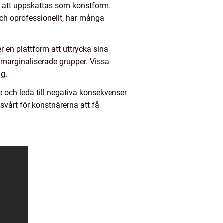
ll att uppskattas som konstform.
ch oprofessionellt, har många
r en plattform att uttrycka sina
åt marginaliserade grupper. Vissa
ng.
te och leda till negativa konsekvenser
 svårt för konstnärerna att få