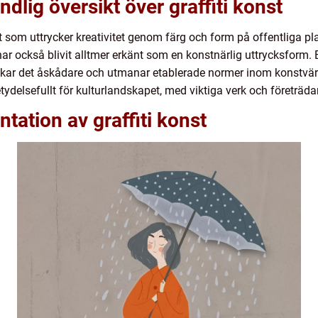
dlig översikt över graffiti konst
t som uttrycker kreativitet genom färg och form på offentliga pla
ar också blivit alltmer erkänt som en konstnärlig uttrycksform. 
ockar det åskådare och utmanar etablerade normer inom konstvä
ydelsefullt för kulturlandskapet, med viktiga verk och företräda
tation av graffiti konst