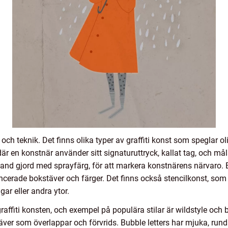
il och teknik. Det finns olika typer av graffiti konst som speglar
är en konstnär använder sitt signaturuttryck, kallat tag, och måla
land gjord med sprayfärg, för att markera konstnärens närvaro. 
rade bokstäver och färger. Det finns också stencilkonst, som in
ar eller andra ytor.
affiti konsten, och exempel på populära stilar är wildstyle och bu
ver som överlappar och förvrids. Bubble letters har mjuka, ru