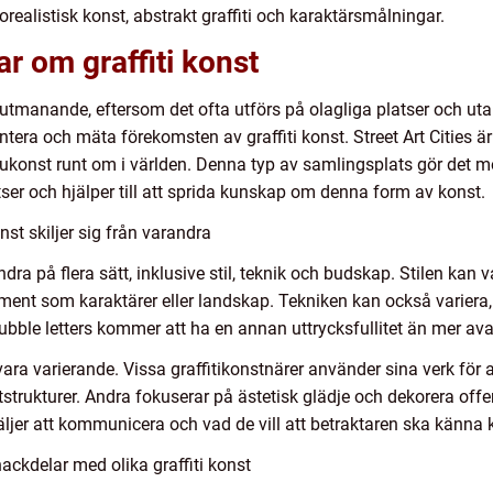
torealistisk konst, abstrakt graffiti och karaktärsmålningar.
r om graffiti konst
a utmanande, eftersom det ofta utförs på olagliga platser och utan
era och mäta förekomsten av graffiti konst. Street Art Cities ä
ukonst runt om i världen. Denna typ av samlingsplats gör det mö
atser och hjälper till att sprida kunskap om denna form av konst.
nst skiljer sig från varandra
andra på flera sätt, inklusive stil, teknik och budskap. Stilen kan 
lement som karaktärer eller landskap. Tekniken kan också variera,
bubble letters kommer att ha en annan uttrycksfullitet än mer ava
ara varierande. Vissa graffitikonstnärer använder sina verk för a
trukturer. Andra fokuserar på ästetisk glädje och dekorera of
äljer att kommunicera och vad de vill att betraktaren ska känna 
ackdelar med olika graffiti konst