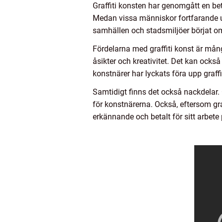
Graffiti konsten har genomgått en be
Medan vissa människor fortfarande up
samhällen och stadsmiljöer börjat o
Fördelarna med graffiti konst är mång
åsikter och kreativitet. Det kan också
konstnärer har lyckats föra upp graff
Samtidigt finns det också nackdelar. O
för konstnärerna. Också, eftersom graf
erkännande och betalt för sitt arbet