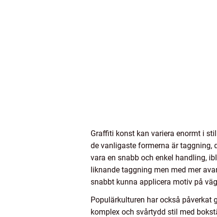
Graffiti konst kan variera enormt i st
de vanligaste formerna är taggning, d
vara en snabb och enkel handling, ib
liknande taggning men med mer avance
snabbt kunna applicera motiv på vägg
Populärkulturen har också påverkat gr
komplex och svårtydd stil med bokstä