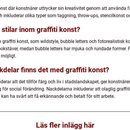
onst där konstnärer uttrycker sin kreativitet genom att använda f
och inkluderar olika typer som taggning, throw-ups, stencilkonst o
stilar inom graffiti konst?
 graffiti konst, som wildstyle, bubble letters och fotorealistisk k
kstäver, medan bubble letters har mjuka och rundade former. Fot
 möjligt.
kdelar finns det med graffiti konst?
derar att det tillför färg och liv i stadslandskapet, ger konstnärer
g för social förändring. Nackdelarna inkluderar att olaglig graffit
an ha svårt att få erkännande och betalt för sitt arbete.
Läs fler inlägg här