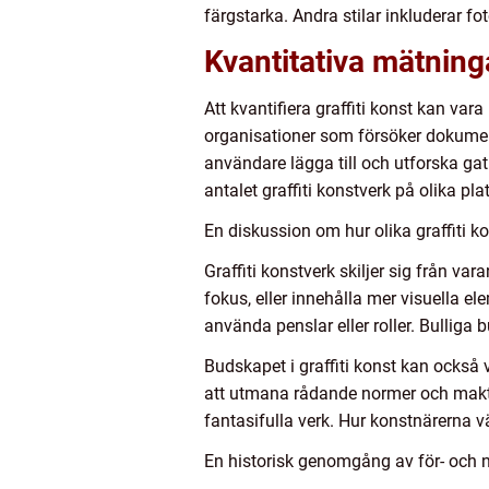
färgstarka. Andra stilar inkluderar fo
Kvantitativa mätninga
Att kvantifiera graffiti konst kan var
organisationer som försöker dokument
användare lägga till och utforska gat
antalet graffiti konstverk på olika pl
En diskussion om hur olika graffiti ko
Graffiti konstverk skiljer sig från var
fokus, eller innehålla mer visuella e
använda penslar eller roller. Bulliga 
Budskapet i graffiti konst kan också v
att utmana rådande normer och makts
fantasifulla verk. Hur konstnärerna v
En historisk genomgång av för- och n