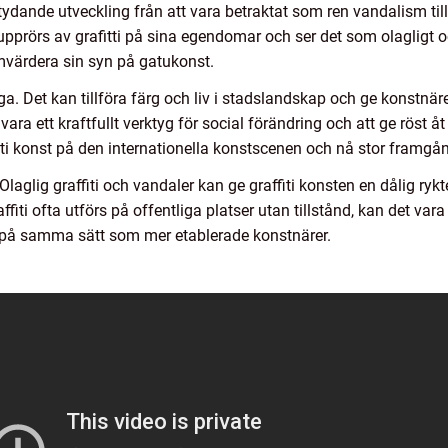
tydande utveckling från att vara betraktat som ren vandalism ti
prörs av grafitti på sina egendomar och ser det som olagligt o
mvärdera sin syn på gatukonst.
a. Det kan tillföra färg och liv i stadslandskap och ge konstnäre
 vara ett kraftfullt verktyg för social förändring och att ge röst 
iti konst på den internationella konstscenen och nå stor framgå
laglig graffiti och vandaler kan ge graffiti konsten en dålig ryk
fiti ofta utförs på offentliga platser utan tillstånd, kan det vara
e på samma sätt som mer etablerade konstnärer.