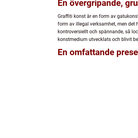
En övergripande, grun
Graffiti konst är en form av gatukons
form av illegal verksamhet, men det h
kontroversiellt och spännande, så l
konstmedium utvecklats och blivit bet
En omfattande presen