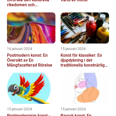
rikedomen och
mångfalden
16 januari 2024
15 januari 2024
Postmodern konst: En
Konst för klassiker: En
Översikt av En
djupdykning i det
Mångfacetterad Rörelse
traditionella konstnärliga
uttrycket
15 januari 2024
15 januari 2024
Postmodernism konst -
Barock konst: En