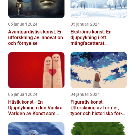
05 januari 2024
05 januari 2024
Avantgardistisk konst: En
Ekströms konst: En
utforskning av innovation
djupdykning i ett
och förnyelse
mångfacetterat
konstnärligt uttryck
05 januari 2024
04 januari 2024
Hästk konst - En
Figurativ konst:
Djupdykning i den Vackra
Utforskning av former,
Världen av Konst som
typer och historiska för-
Hyllar Hästar
och nackdelar