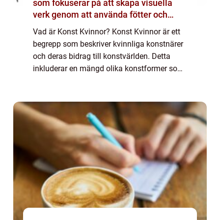
som fokuserar på att skapa visuella
verk genom att använda fötter och
händer istället för mer traditionella
Vad är Konst Kvinnor? Konst Kvinnor är ett
verktyg som penslar eller verktyg
begrepp som beskriver kvinnliga konstnärer
och deras bidrag till konstvärlden. Detta
inkluderar en mängd olika konstformer som
målning, skulptur, fotografi,
performancekonst och mycket mer. Konst
Kvinnor kän...