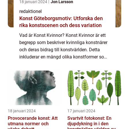
18 januari 2024
Jon Larsson
redaktionel
Konst Göteborgsmotiv: Utforska den
rika konstscenen och dess variation
Vad är Konst Kvinnor? Konst Kvinnor är ett
begrepp som beskriver kvinnliga konstnärer
och deras bidrag till konstvärlden. Detta
inkluderar en mängd olika konstformer som
målning, skulptur, fotografi,
performancekonst och mycket mer. Konst
Kvinnor kän...
18 januari 2024
17 januari 2024
Provocerande konst: Att
Svartvit fotokonst: En
utmana normer och
djupdykning in i den