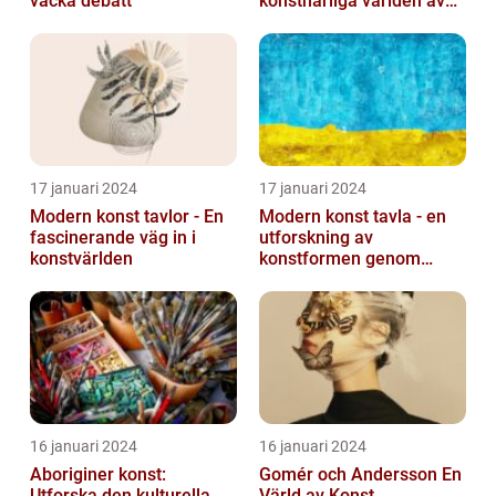
väcka debatt
konstnärliga världen av
monokroma bilder
17 januari 2024
17 januari 2024
Modern konst tavlor - En
Modern konst tavla - en
fascinerande väg in i
utforskning av
konstvärlden
konstformen genom
tiderna
16 januari 2024
16 januari 2024
Aboriginer konst:
Gomér och Andersson En
Utforska den kulturella
Värld av Konst