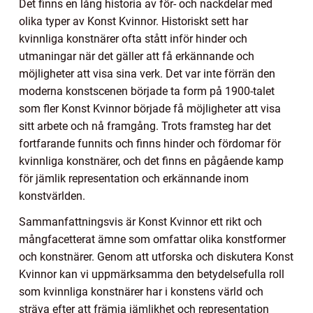
Det finns en lång historia av för- och nackdelar med
olika typer av Konst Kvinnor. Historiskt sett har
kvinnliga konstnärer ofta stått inför hinder och
utmaningar när det gäller att få erkännande och
möjligheter att visa sina verk. Det var inte förrän den
moderna konstscenen började ta form på 1900-talet
som fler Konst Kvinnor började få möjligheter att visa
sitt arbete och nå framgång. Trots framsteg har det
fortfarande funnits och finns hinder och fördomar för
kvinnliga konstnärer, och det finns en pågående kamp
för jämlik representation och erkännande inom
konstvärlden.
Sammanfattningsvis är Konst Kvinnor ett rikt och
mångfacetterat ämne som omfattar olika konstformer
och konstnärer. Genom att utforska och diskutera Konst
Kvinnor kan vi uppmärksamma den betydelsefulla roll
som kvinnliga konstnärer har i konstens värld och
sträva efter att främja jämlikhet och representation