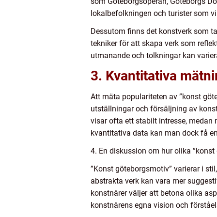
som Göteborgsoperan, Göteborgs Dom
lokalbefolkningen och turister som vi
Dessutom finns det konstverk som ta
tekniker för att skapa verk som refle
utmanande och tolkningar kan varier
3. Kvantitativa mätn
Att mäta populariteten av ”konst gö
utställningar och försäljning av kon
visar ofta ett stabilt intresse, meda
kvantitativa data kan man dock få en
4. En diskussion om hur olika ”konst 
”Konst göteborgsmotiv” varierar i sti
abstrakta verk kan vara mer suggesti
konstnärer väljer att betona olika as
konstnärens egna vision och förståel