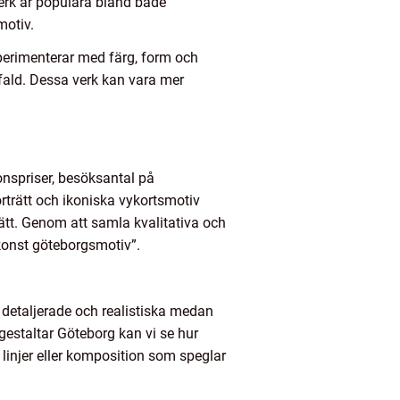
rk är populära bland både
motiv.
perimenterar med färg, form och
gfald. Dessa verk kan vara mer
nspriser, besöksantal på
rträtt och ikoniska vykortsmotiv
sätt. Genom att samla kvalitativa och
”konst göteborgsmotiv”.
a detaljerade och realistiska medan
estaltar Göteborg kan vi se hur
 linjer eller komposition som speglar