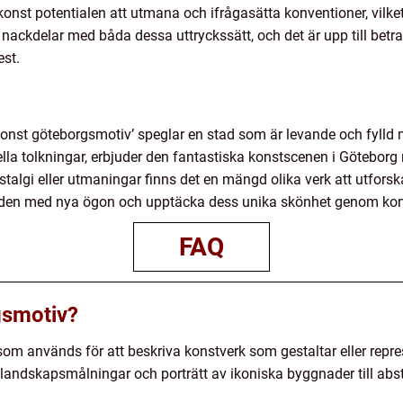
onst potentialen att utmana och ifrågasätta konventioner, vilke
 nackdelar med båda dessa uttryckssätt, och det är upp till betra
est.
, ’konst göteborgsmotiv’ speglar en stad som är levande och fylld
ella tolkningar, erbjuder den fantastiska konstscenen i Göteborg 
talgi eller utmaningar finns det en mängd olika verk att utfor
taden med nya ögon och upptäcka dess unika skönhet genom konst
FAQ
gsmotiv?
om används för att beskriva konstverk som gestaltar eller repres
la landskapsmålningar och porträtt av ikoniska byggnader till ab