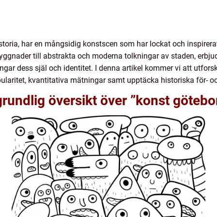
istoria, har en mångsidig konstscen som har lockat och inspirer
byggnader till abstrakta och moderna tolkningar av staden, erbj
gar dess själ och identitet. I denna artikel kommer vi att utfor
ularitet, kvantitativa mätningar samt upptäcka historiska för- 
grundlig översikt över ”konst göteb