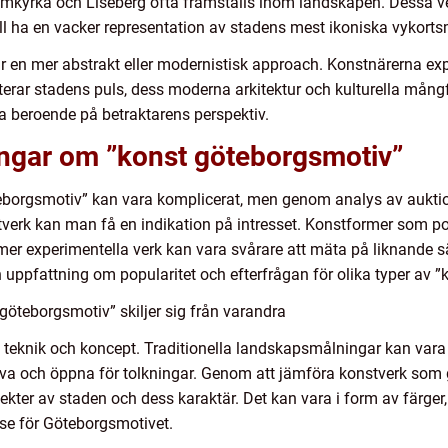
kyrka och Liseberg ofta framställs inom landskapen. Dessa ve
ll ha en vacker representation av stadens mest ikoniska vykorts
r en mer abstrakt eller modernistisk approach. Konstnärerna ex
kterar stadens puls, dess moderna arkitektur och kulturella mån
a beroende på betraktarens perspektiv.
ingar om ”konst göteborgsmotiv”
teborgsmotiv” kan vara komplicerat, men genom analys av auktio
stverk kan man få en indikation på intresset. Konstformer som po
n mer experimentella verk kan vara svårare att mäta på liknande 
 uppfattning om popularitet och efterfrågan för olika typer av 
göteborgsmotiv” skiljer sig från varandra
l, teknik och koncept. Traditionella landskapsmålningar kan var
va och öppna för tolkningar. Genom att jämföra konstverk som g
pekter av staden och dess karaktär. Det kan vara i form av färger,
se för Göteborgsmotivet.