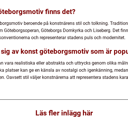
göteborgsmotiv finns det?
eborgsmotiv beroende på konstnärens stil och tolkning. Traditio
m Göteborgsoperan, Göteborgs Domkyrka och Liseberg. Det finn
onventionerna och representerar stadens puls och modernitet.
 sig av konst göteborgsmotiv som är pop
 vara realistiska eller abstrakta och uttrycks genom olika måln
ka platser kan ge en känsla av nostalgi och igenkänning, medan
 Oavsett stil väljer konstnärerna att representera stadens karak
Läs fler inlägg här