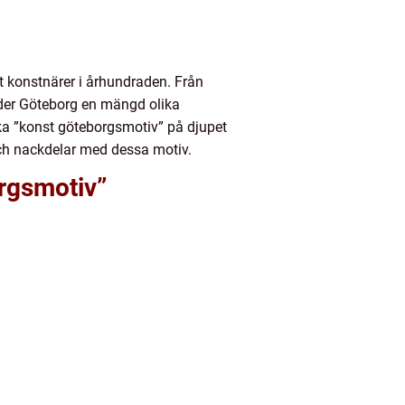
at konstnärer i århundraden. Från
uder Göteborg en mängd olika
ska ”konst göteborgsmotiv” på djupet
och nackdelar med dessa motiv.
orgsmotiv”