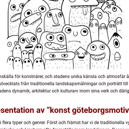
ionskälla för konstnärer, och stadens unika känsla och atmosfär
tvecklats från traditionella landskapsmålningar och porträtt ti
adens dynamik, arkitektur och kulturarv inom sina verk och däri
esentation av ”konst göteborgsmotiv
 flera typer och genrer. Först och främst har vi de traditionella