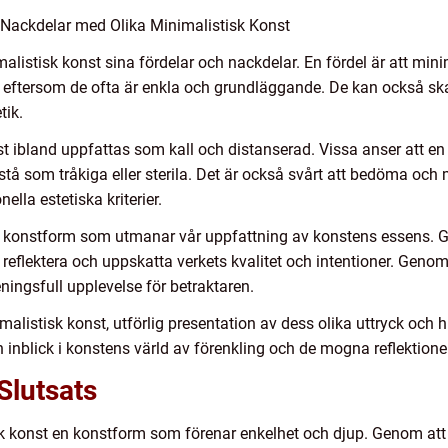
Nackdelar med Olika Minimalistisk Konst
listisk konst sina fördelar och nackdelar. En fördel är att mini
n, eftersom de ofta är enkla och grundläggande. De kan också s
tik.
 ibland uppfattas som kall och distanserad. Vissa anser att en 
tå som tråkiga eller sterila. Det är också svårt att bedöma och 
nella estetiska kriterier.
en konstform som utmanar vår uppfattning av konstens essens. 
t reflektera och uppskatta verkets kvalitet och intentioner. Gen
ningsfull upplevelse för betraktaren.
alistisk konst, utförlig presentation av dess olika uttryck och 
 inblick i konstens värld av förenkling och de mogna reflektione
Slutsats
 konst en konstform som förenar enkelhet och djup. Genom att r