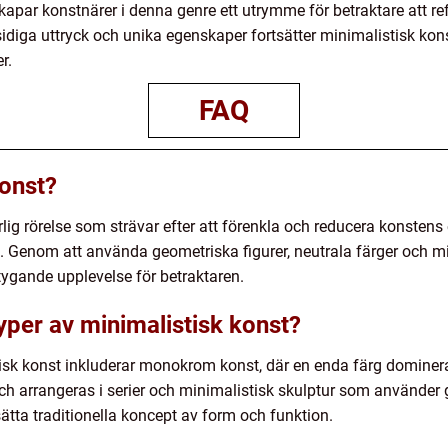
apar konstnärer i denna genre ett utrymme för betraktare att re
iga uttryck och unika egenskaper fortsätter minimalistisk kons
r.
FAQ
konst?
lig rörelse som strävar efter att förenkla och reducera konstens 
 Genom att använda geometriska figurer, neutrala färger och m
ygande upplevelse för betraktaren.
yper av minimalistisk konst?
sk konst inkluderar monokrom konst, där en enda färg dominerar 
och arrangeras i serier och minimalistisk skulptur som använder
asätta traditionella koncept av form och funktion.