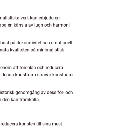
malistiska verk kan erbjuda en
kapa en känsla av lugn och harmoni
brist på dekorativitet och emotionell
mäta kvaliteten på minimalistisk
Genom att förenkla och reducera
om denna konstform strävar konstnärer
historisk genomgång av dess för- och
r den kan framkalla.
educera konsten till sina mest