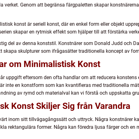
la verket. Genom att begränsa färgpaletten skapar konstnärerna
istisk konst är seriell konst, där en enkel form eller objekt uppre
erien skapar en rytmisk effekt som hjälper till att förstärka verke
iktig del av denna konststil. Konstnärer som Donald Judd och D
att skapa skulpturer som ifrågasätter traditionella koncept av fo
ar om Minimalistisk Konst
vår uppgift eftersom den ofta handlar om att reducera konstens e
 är inte en konstform som kan kvantifieras med traditionella m
ndning av rymd och materialval kan vi förstå och uppskatta gru
sk Konst Skiljer Sig från Varandra
värt inom sitt tillvägagångssätt och uttryck. Några konstnärer
la rektangulära former. Några kan föredra ljusa färger och en 