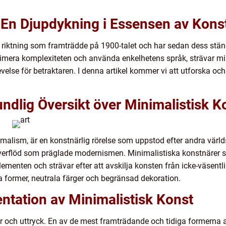
 En Djupdykning i Essensen av Kons
g riktning som framträdde på 1900-talet och har sedan dess stän
imera komplexiteten och använda enkelhetens språk, strävar min
lse för betraktaren. I denna artikel kommer vi att utforska och
ndlig Översikt över Minimalistisk K
imalism, är en konstnärlig rörelse som uppstod efter andra värl
överflöd som präglade modernismen. Minimalistiska konstnärer s
menten och strävar efter att avskilja konsten från icke-väsentli
former, neutrala färger och begränsad dekoration.
ntation av Minimalistisk Konst
r och uttryck. En av de mest framträdande och tidiga formerna