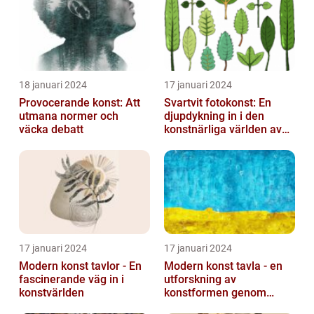
och norm...
18 januari 2024
17 januari 2024
Provocerande konst: Att
Svartvit fotokonst: En
utmana normer och
djupdykning in i den
väcka debatt
konstnärliga världen av
monokroma bilder
17 januari 2024
17 januari 2024
Modern konst tavlor - En
Modern konst tavla - en
fascinerande väg in i
utforskning av
konstvärlden
konstformen genom
tiderna