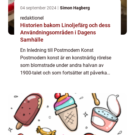
04 september 2024
Simon Hagberg
redaktionel
Historien bakom Linoljefärg och dess
Användningsområden i Dagens
Samhälle
En Inledning till Postmodern Konst
Postmodern konst är en konstnärlig rörelse
som blomstrade under andra halvan av
1900-talet och som fortsätter att påverka
samtida konstnärer runt om i världen. Den
här rörelsen utmanar traditionella koncept
och norm...