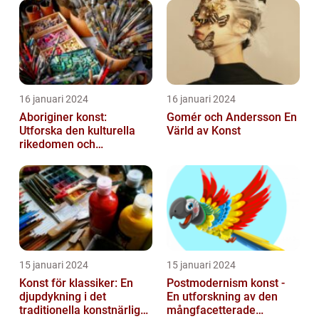
16 januari 2024
16 januari 2024
Aboriginer konst:
Gomér och Andersson En
Utforska den kulturella
Värld av Konst
rikedomen och
mångfalden
15 januari 2024
15 januari 2024
Konst för klassiker: En
Postmodernism konst -
djupdykning i det
En utforskning av den
traditionella konstnärliga
mångfacetterade