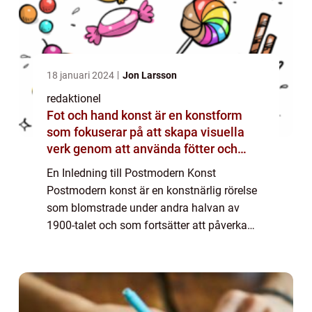
18 januari 2024
Jon Larsson
redaktionel
Fot och hand konst är en konstform
som fokuserar på att skapa visuella
verk genom att använda fötter och
händer istället för mer traditionella
En Inledning till Postmodern Konst
verktyg som penslar eller verktyg
Postmodern konst är en konstnärlig rörelse
som blomstrade under andra halvan av
1900-talet och som fortsätter att påverka
samtida konstnärer runt om i världen. Den
här rörelsen utmanar traditionella koncept
och norm...