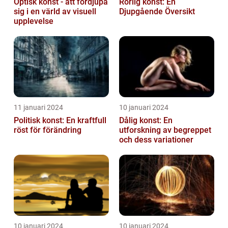
Optisk konst - att fördjupa
Rörlig konst: En
sig i en värld av visuell
Djupgående Översikt
upplevelse
11 januari 2024
10 januari 2024
Politisk konst: En kraftfull
Dålig konst: En
röst för förändring
utforskning av begreppet
och dess variationer
10 januari 2024
10 januari 2024