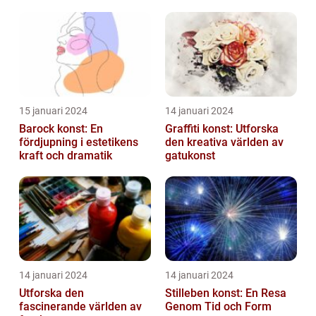
uttrycket
konststilen
15 januari 2024
14 januari 2024
Barock konst: En
Graffiti konst: Utforska
fördjupning i estetikens
den kreativa världen av
kraft och dramatik
gatukonst
14 januari 2024
14 januari 2024
Utforska den
Stilleben konst: En Resa
fascinerande världen av
Genom Tid och Form