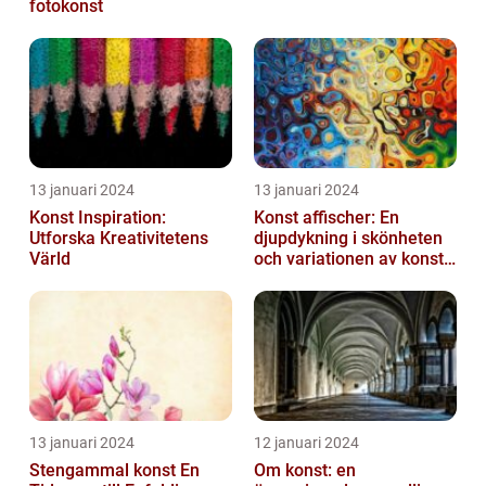
fotokonst
13 januari 2024
13 januari 2024
Konst Inspiration:
Konst affischer: En
Utforska Kreativitetens
djupdykning i skönheten
Värld
och variationen av konst
on canvas
13 januari 2024
12 januari 2024
Stengammal konst En
Om konst: en