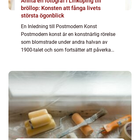
Anlita en fotograf i Linköping till
bröllop: Konsten att fånga livets
största ögonblick
En Inledning till Postmodern Konst
Postmodern konst är en konstnärlig rörelse
som blomstrade under andra halvan av
1900-talet och som fortsätter att påverka
samtida konstnärer runt om i världen. Den
här rörelsen utmanar traditionella koncept
och norm...