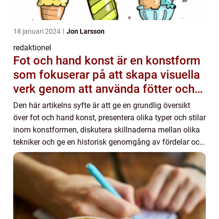
18 januari 2024
Jon Larsson
redaktionel
Fot och hand konst är en konstform
som fokuserar på att skapa visuella
verk genom att använda fötter och
händer istället för mer traditionella
Den här artikelns syfte är att ge en grundlig översikt
verktyg som penslar eller verktyg
över fot och hand konst, presentera olika typer och stilar
inom konstformen, diskutera skillnaderna mellan olika
tekniker och ge en historisk genomgång av fördelar och
nackdelar. Översikt över fo...