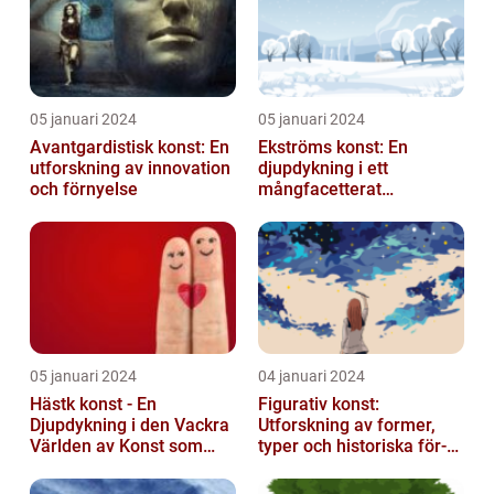
05 januari 2024
05 januari 2024
Avantgardistisk konst: En
Ekströms konst: En
utforskning av innovation
djupdykning i ett
och förnyelse
mångfacetterat
konstnärligt uttryck
05 januari 2024
04 januari 2024
Hästk konst - En
Figurativ konst:
Djupdykning i den Vackra
Utforskning av former,
Världen av Konst som
typer och historiska för-
Hyllar Hästar
och nackdelar