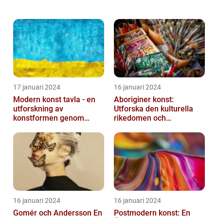
konstform går bortom traditionella tekniker
och motiv för att skapa nya och spännande
sätt att u...
17 januari 2024
16 januari 2024
Modern konst tavla - en
Aboriginer konst:
utforskning av
Utforska den kulturella
konstformen genom
rikedomen och
tiderna
mångfalden
16 januari 2024
16 januari 2024
Gomér och Andersson En
Postmodern konst: En