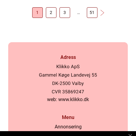
1
2
3
…
51
Adress
web:
www.klikko.dk
Menu
Annonsering
Om oss