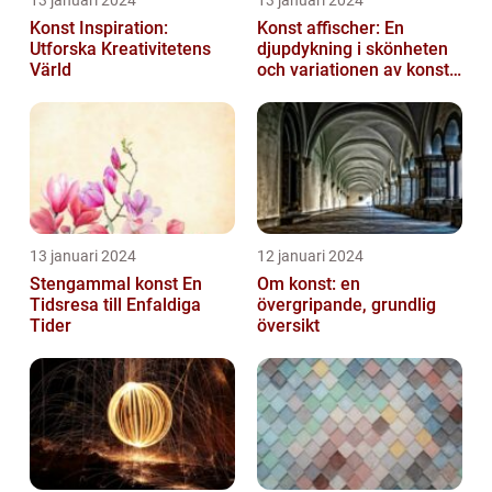
13 januari 2024
13 januari 2024
Konst Inspiration:
Konst affischer: En
Utforska Kreativitetens
djupdykning i skönheten
Värld
och variationen av konst
on canvas
13 januari 2024
12 januari 2024
Stengammal konst En
Om konst: en
Tidsresa till Enfaldiga
övergripande, grundlig
Tider
översikt