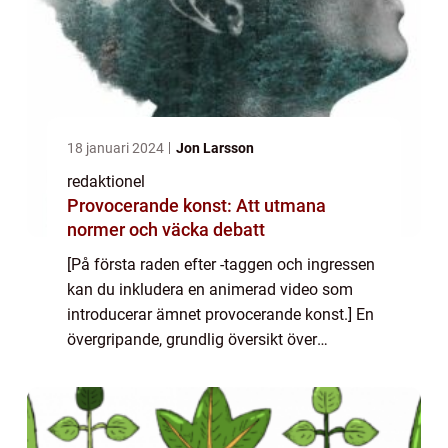
18 januari 2024
Jon Larsson
redaktionel
Provocerande konst: Att utmana
normer och väcka debatt
[På första raden efter -taggen och ingressen
kan du inkludera en animerad video som
introducerar ämnet provocerande konst.] En
övergripande, grundlig översikt över
”provocerande konst” Konst har alltid haft
en förmåga att utmana, skapa de...