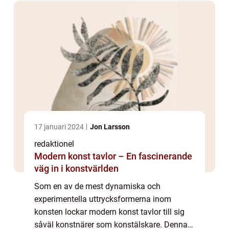
fotokonst i detalj, från dess ursprung til...
17 januari 2024
Jon Larsson
redaktionel
Modern konst tavlor – En fascinerande
väg in i konstvärlden
Som en av de mest dynamiska och
experimentella uttrycksformerna inom
konsten lockar modern konst tavlor till sig
såväl konstnärer som konstälskare. Denna