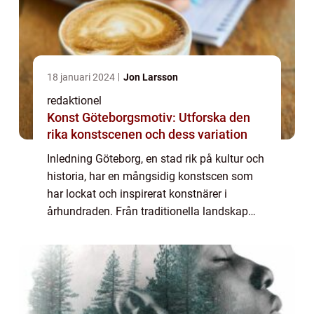
18 januari 2024
Jon Larsson
redaktionel
Konst Göteborgsmotiv: Utforska den
rika konstscenen och dess variation
Inledning Göteborg, en stad rik på kultur och
historia, har en mångsidig konstscen som
har lockat och inspirerat konstnärer i
århundraden. Från traditionella landskap
och ikoniska byggnader till abstrakta och
moderna tolkningar av staden, erbjuder Gö...