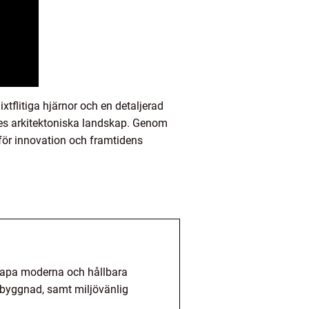
xtflitiga hjärnor och en detaljerad
iges arkitektoniska landskap. Genom
l för innovation och framtidens
skapa moderna och hållbara
mbyggnad, samt miljövänlig