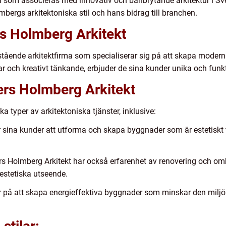
 som associeras med innovativ och banbrytande arkitektur i Sver
ergs arkitektoniska stil och hans bidrag till branchen.
rs Holmberg Arkitekt
stående arkitektfirma som specialiserar sig på att skapa moder
ar och kreativt tänkande, erbjuder de sina kunder unika och funk
ers Holmberg Arkitekt
a typer av arkitektoniska tjänster, inklusive:
 sina kunder att utforma och skapa byggnader som är estetiskt 
 Holmberg Arkitekt har också erfarenhet av renovering och om
 estetiska utseende.
rar på att skapa energieffektiva byggnader som minskar den mil