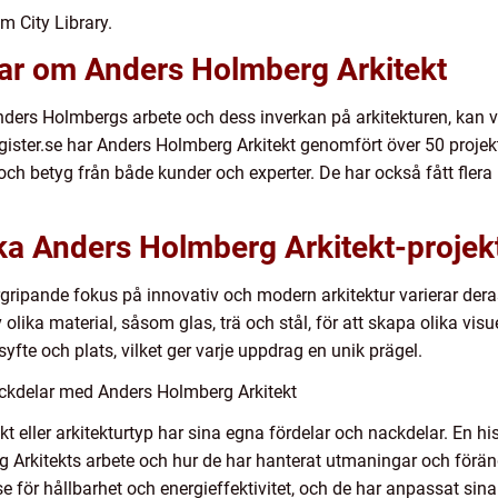
m City Library.
gar om Anders Holmberg Arkitekt
ders Holmbergs arbete och dess inverkan på arkitekturen, kan v
egister.se har Anders Holmberg Arkitekt genomfört över 50 proje
och betyg från både kunder och experter. De har också fått flera 
ika Anders Holmberg Arkitekt-projek
ripande fokus på innovativ och modern arkitektur varierar deras 
olika material, såsom glas, trä och stål, för att skapa olika visue
syfte och plats, vilket ger varje uppdrag en unik prägel.
ckdelar med Anders Holmberg Arkitekt
ojekt eller arkitekturtyp har sina egna fördelar och nackdelar. En
g Arkitekts arbete och hur de har hanterat utmaningar och förä
lse för hållbarhet och energieffektivitet, och de har anpassat sin