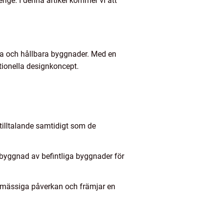
ige. I denna artikel kommer vi att
na och hållbara byggnader. Med en
tionella designkoncept.
tilltalande samtidigt som de
byggnad av befintliga byggnader för
jömässiga påverkan och främjar en