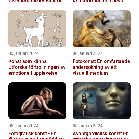
fascinerande konstnärligt
Konstformen och dess
fenomen
Variationer
06 januari 2024
06 januari 2024
Konst som känns:
Fotokonst: En omfattande
Utforska förtrollningen av
undersökning av ett
emotionell upplevelse
visuellt medium
06 januari 2024
05 januari 2024
Fotografisk konst - En
Avantgardistisk konst: En