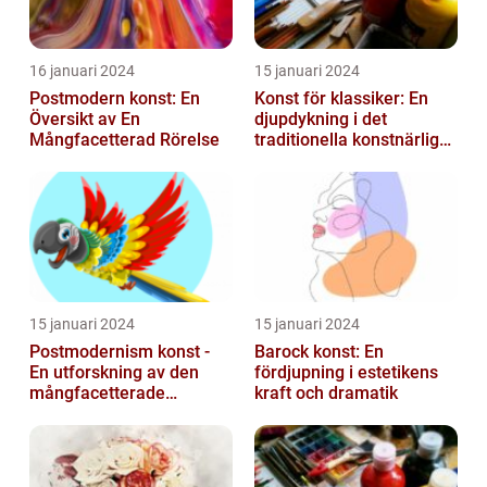
16 januari 2024
15 januari 2024
Postmodern konst: En
Konst för klassiker: En
Översikt av En
djupdykning i det
Mångfacetterad Rörelse
traditionella konstnärliga
uttrycket
15 januari 2024
15 januari 2024
Postmodernism konst -
Barock konst: En
En utforskning av den
fördjupning i estetikens
mångfacetterade
kraft och dramatik
konststilen