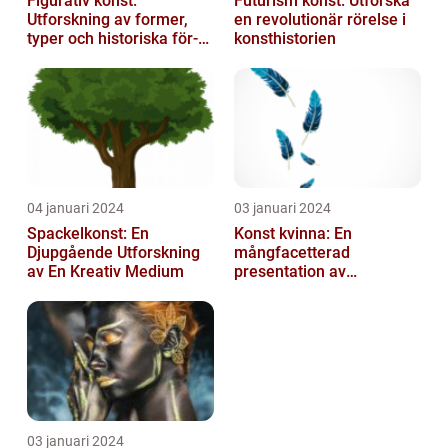
Figurativ konst:
Futurism konst: Utforska
Utforskning av former,
en revolutionär rörelse i
typer och historiska för-
konsthistorien
och nackdelar
04 januari 2024
03 januari 2024
Spackelkonst: En
Konst kvinna: En
Djupgående Utforskning
mångfacetterad
av En Kreativ Medium
presentation av
kvinnornas konstvärld
03 januari 2024