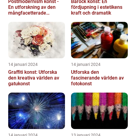
Postmodernism konst -
Barock konst: En
En utforskning av den
fördjupning i estetikens
mångfacetterade
kraft och dramatik
konststilen
14 januari 2024
14 januari 2024
Graffiti konst: Utforska
Utforska den
den kreativa världen av
fascinerande världen av
gatukonst
fotokonst
14 januari 2024
13 januari 2024