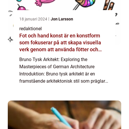
18 januari 2024
Jon Larsson
redaktionel
Fot och hand konst är en konstform
som fokuserar på att skapa visuella
verk genom att använda fötter och
händer istället för mer traditionella
Bruno Tysk Arkitekt: Exploring the
verktyg som penslar eller verktyg
Masterpieces of German Architecture
Introduktion: Bruno tysk arkitekt är en
framstående arkitektonisk stil som präglar
tyska byggnader och strukturer. Denna stil
har utvecklats och förändrats över tid och
har bidrag...