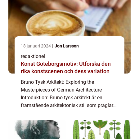
18 januari 2024
Jon Larsson
redaktionel
Konst Göteborgsmotiv: Utforska den
rika konstscenen och dess variation
Bruno Tysk Arkitekt: Exploring the
Masterpieces of German Architecture
Introduktion: Bruno tysk arkitekt är en
framstående arkitektonisk stil som präglar
tyska byggnader och strukturer. Denna stil
har utvecklats och förändrats över tid och
har bidrag...