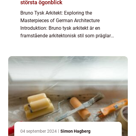
största ögonblick
Bruno Tysk Arkitekt: Exploring the
Masterpieces of German Architecture
Introduktion: Bruno tysk arkitekt är en
framstående arkitektonisk stil som präglar
tyska byggnader och strukturer. Denna stil
har utvecklats och förändrats över tid och
har bidrag...
04 september 2024
Simon Hagberg