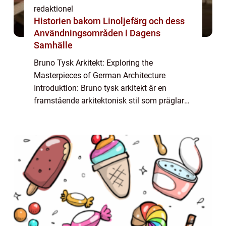
redaktionel
Historien bakom Linoljefärg och dess
Användningsområden i Dagens
Samhälle
Bruno Tysk Arkitekt: Exploring the
Masterpieces of German Architecture
Introduktion: Bruno tysk arkitekt är en
framstående arkitektonisk stil som präglar
tyska byggnader och strukturer. Denna stil
har utvecklats och förändrats över tid och
har bidrag...