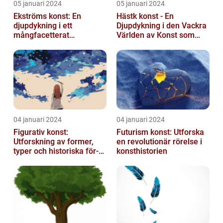
05 januari 2024
05 januari 2024
Ekströms konst: En
Hästk konst - En
djupdykning i ett
Djupdykning i den Vackra
mångfacetterat
Världen av Konst som
konstnärligt uttryck
Hyllar Hästar
04 januari 2024
04 januari 2024
Figurativ konst:
Futurism konst: Utforska
Utforskning av former,
en revolutionär rörelse i
typer och historiska för-
konsthistorien
och nackdelar