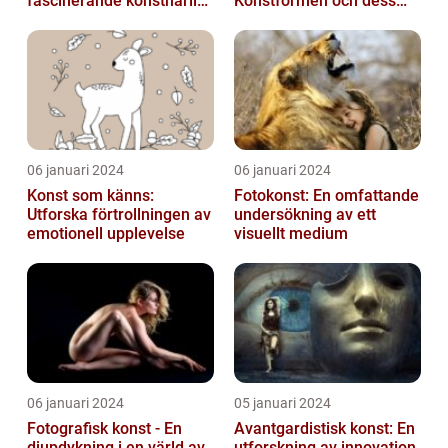
fascinerande konstnärligt
Konstformen och dess
fenomen
Variationer
06 januari 2024
06 januari 2024
Konst som känns:
Fotokonst: En omfattande
Utforska förtrollningen av
undersökning av ett
emotionell upplevelse
visuellt medium
06 januari 2024
05 januari 2024
Fotografisk konst - En
Avantgardistisk konst: En
djupdykning i en värld av
utforskning av innovation