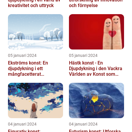
kreativitet och uttryck
och förnyelse
05 januari 2024
05 januari 2024
Ekströms konst: En
Hästk konst - En
djupdykning i ett
Djupdykning i den Vackra
mångfacetterat
Världen av Konst som
konstnärligt uttryck
Hyllar Hästar
04 januari 2024
04 januari 2024
Figurativ konst:
Futurism konst: Utforska