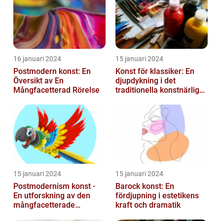
16 januari 2024
15 januari 2024
Postmodern konst: En
Konst för klassiker: En
Översikt av En
djupdykning i det
Mångfacetterad Rörelse
traditionella konstnärliga
uttrycket
15 januari 2024
15 januari 2024
Postmodernism konst -
Barock konst: En
En utforskning av den
fördjupning i estetikens
mångfacetterade
kraft och dramatik
konststilen