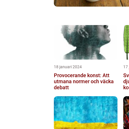
18 januari 2024
17 
Provocerande konst: Att
Sv
utmana normer och väcka
dj
debatt
ko
mo