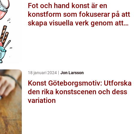
Fot och hand konst är en
konstform som fokuserar på att
skapa visuella verk genom att
använda fötter och händer
istället för mer traditionella
verktyg som penslar eller
verktyg
18 januari 2024
Jon Larsson
Konst Göteborgsmotiv: Utforska
den rika konstscenen och dess
variation