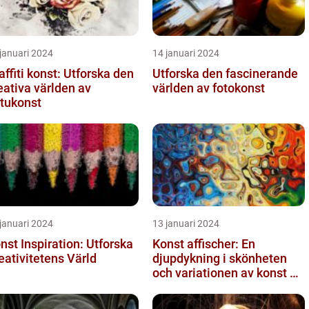
januari 2024
14 januari 2024
affiti konst: Utforska den
Utforska den fascinerande
eativa världen av
världen av fotokonst
tukonst
januari 2024
13 januari 2024
nst Inspiration: Utforska
Konst affischer: En
eativitetens Värld
djupdykning i skönheten
och variationen av konst on
canvas