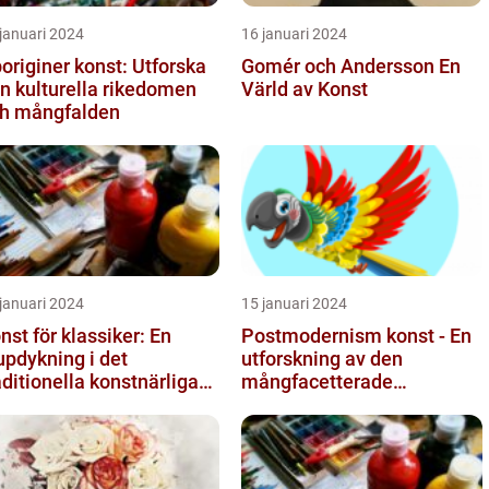
januari 2024
16 januari 2024
originer konst: Utforska
Gomér och Andersson En
n kulturella rikedomen
Värld av Konst
h mångfalden
januari 2024
15 januari 2024
nst för klassiker: En
Postmodernism konst - En
updykning i det
utforskning av den
aditionella konstnärliga
mångfacetterade
trycket
konststilen