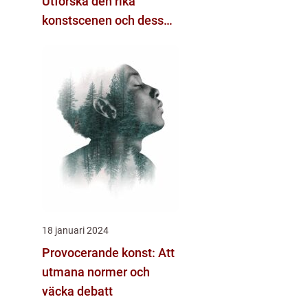
Utforska den rika
konstscenen och dess
variation
18 januari 2024
Provocerande konst: Att
utmana normer och
väcka debatt