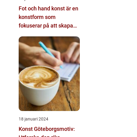
Fot och hand konst är en
konstform som
fokuserar på att skapa
visuella verk genom att
använda fötter och
händer istället för mer
traditionella verktyg som
penslar eller verktyg
18 januari 2024
Konst Göteborgsmotiv: