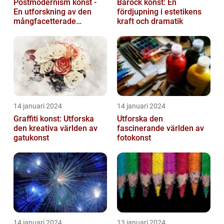
Postmodernism konst -
Barock konst: En
En utforskning av den
fördjupning i estetikens
mångfacetterade
kraft och dramatik
konststilen
14 januari 2024
14 januari 2024
Graffiti konst: Utforska
Utforska den
den kreativa världen av
fascinerande världen av
gatukonst
fotokonst
14 januari 2024
13 januari 2024