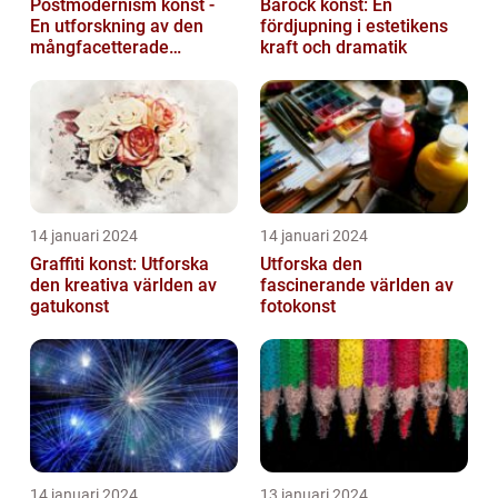
Postmodernism konst -
Barock konst: En
En utforskning av den
fördjupning i estetikens
mångfacetterade
kraft och dramatik
konststilen
14 januari 2024
14 januari 2024
Graffiti konst: Utforska
Utforska den
den kreativa världen av
fascinerande världen av
gatukonst
fotokonst
14 januari 2024
13 januari 2024