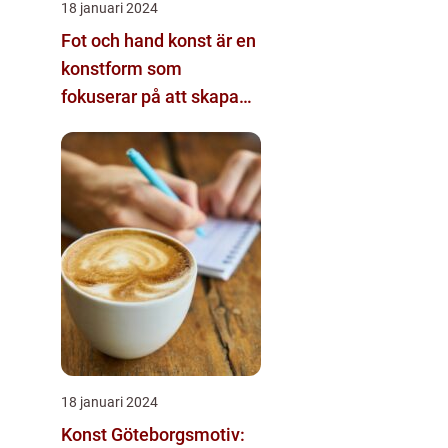
18 januari 2024
Fot och hand konst är en
konstform som
fokuserar på att skapa
visuella verk genom att
använda fötter och
händer istället för mer
traditionella verktyg som
penslar eller verktyg
18 januari 2024
Konst Göteborgsmotiv: