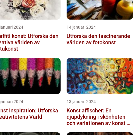
januari 2024
14 januari 2024
affiti konst: Utforska den
Utforska den fascinerande
eativa världen av
världen av fotokonst
tukonst
januari 2024
13 januari 2024
nst Inspiration: Utforska
Konst affischer: En
eativitetens Värld
djupdykning i skönheten
och variationen av konst on
canvas