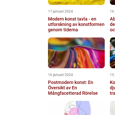
17 januari 2024
16 
Modern konst tavla - en
Ab
utforskning av konstformen
de
genom tiderna
oc
16 januari 2024
15 
Postmodern konst: En
Ko
Översikt av En
dj
Mångfacetterad Rörelse
tr
ut