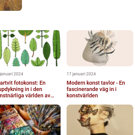
januari 2024
17 januari 2024
artvit fotokonst: En
Modern konst tavlor - En
updykning in i den
fascinerande väg in i
nstnärliga världen av
konstvärlden
nokroma bilder