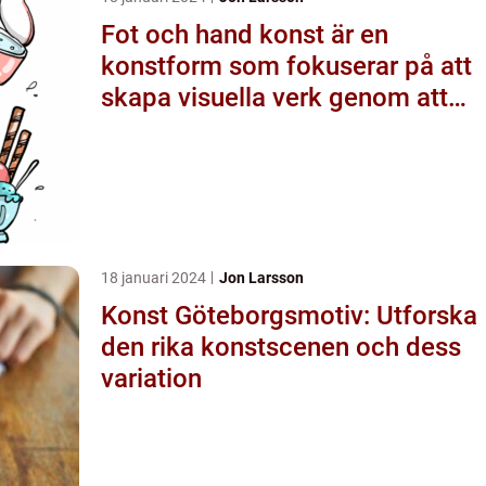
Fot och hand konst är en
konstform som fokuserar på att
skapa visuella verk genom att
använda fötter och händer
istället för mer traditionella
verktyg som penslar eller
verktyg
18 januari 2024
Jon Larsson
Konst Göteborgsmotiv: Utforska
den rika konstscenen och dess
variation