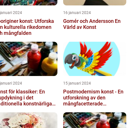
januari 2024
16 januari 2024
originer konst: Utforska
Gomér och Andersson En
n kulturella rikedomen
Värld av Konst
h mångfalden
januari 2024
15 januari 2024
nst för klassiker: En
Postmodernism konst - En
updykning i det
utforskning av den
aditionella konstnärliga
mångfacetterade
trycket
konststilen