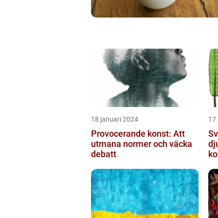
18 januari 2024
17 
Provocerande konst: Att
Sv
utmana normer och väcka
dj
debatt
ko
mo