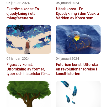
05 januari 2024
05 januari 2024
Ekströms konst: En
Hästk konst - En
djupdykning i ett
Djupdykning i den Vackra
mångfacetterat
Världen av Konst som
konstnärligt uttryck
Hyllar Hästar
04 januari 2024
04 januari 2024
Figurativ konst:
Futurism konst: Utforska
Utforskning av former,
en revolutionär rörelse i
typer och historiska för-
konsthistorien
och nackdelar