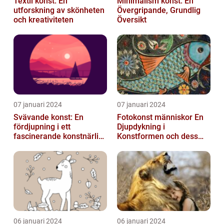
Textil konst: En
Minimalism konst: En
utforskning av skönheten
Övergripande, Grundlig
och kreativiteten
Översikt
07 januari 2024
07 januari 2024
Svävande konst: En
Fotokonst människor En
fördjupning i ett
Djupdykning i
fascinerande konstnärligt
Konstformen och dess
fenomen
Variationer
06 januari 2024
06 januari 2024