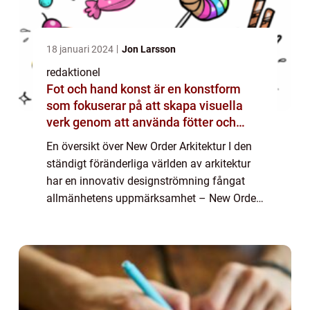
18 januari 2024
Jon Larsson
redaktionel
Fot och hand konst är en konstform
som fokuserar på att skapa visuella
verk genom att använda fötter och
händer istället för mer traditionella
En översikt över New Order Arkitektur I den
verktyg som penslar eller verktyg
ständigt föränderliga världen av arkitektur
har en innovativ designströmning fångat
allmänhetens uppmärksamhet – New Order
Arkitektur. Genom att bryta traditionella
konventioner och utforska nya forme...