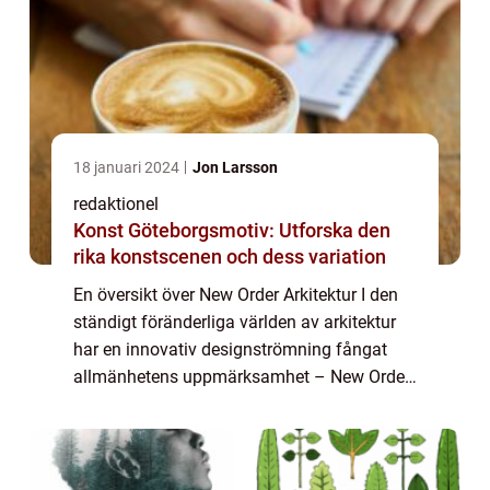
18 januari 2024
Jon Larsson
redaktionel
Konst Göteborgsmotiv: Utforska den
rika konstscenen och dess variation
En översikt över New Order Arkitektur I den
ständigt föränderliga världen av arkitektur
har en innovativ designströmning fångat
allmänhetens uppmärksamhet – New Order
Arkitektur. Genom att bryta traditionella
konventioner och utforska nya forme...