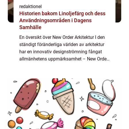
redaktionel
Historien bakom Linoljefärg och dess
Användningsområden i Dagens
Samhälle
En översikt över New Order Arkitektur I den
ständigt föränderliga världen av arkitektur
har en innovativ designströmning fångat
allmänhetens uppmärksamhet – New Order
Arkitektur. Genom att bryta traditionella
konventioner och utforska nya forme...