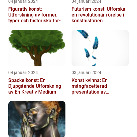
04 januari 2024
04 januari 2024
Figurativ konst:
Futurism konst: Utforska
Utforskning av former,
en revolutionär rörelse i
typer och historiska för-
konsthistorien
och nackdelar
04 januari 2024
03 januari 2024
Spackelkonst: En
Konst kvinna: En
Djupgående Utforskning
mångfacetterad
av En Kreativ Medium
presentation av
kvinnornas konstvärld