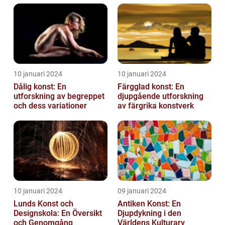
10 januari 2024
10 januari 2024
Dålig konst: En
Färgglad konst: En
utforskning av begreppet
djupgående utforskning
och dess variationer
av färgrika konstverk
10 januari 2024
09 januari 2024
Lunds Konst och
Antiken Konst: En
Designskola: En Översikt
Djupdykning i den
och Genomgång
Världens Kulturarv