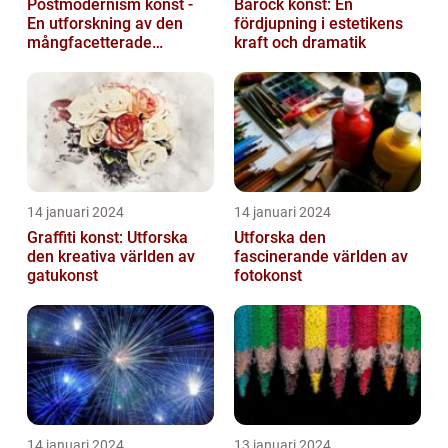
Postmodernism konst -
Barock konst: En
En utforskning av den
fördjupning i estetikens
mångfacetterade
kraft och dramatik
konststilen
14 januari 2024
14 januari 2024
Graffiti konst: Utforska
Utforska den
den kreativa världen av
fascinerande världen av
gatukonst
fotokonst
14 januari 2024
13 januari 2024