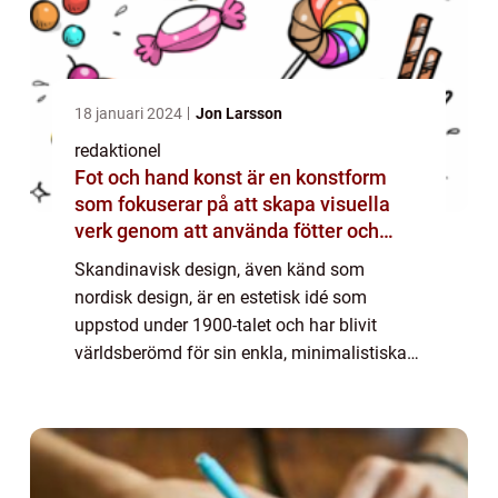
18 januari 2024
Jon Larsson
redaktionel
Fot och hand konst är en konstform
som fokuserar på att skapa visuella
verk genom att använda fötter och
händer istället för mer traditionella
Skandinavisk design, även känd som
verktyg som penslar eller verktyg
nordisk design, är en estetisk idé som
uppstod under 1900-talet och har blivit
världsberömd för sin enkla, minimalistiska
och funktionella stil. Denna designfilosofi
betonar funktion och praktisk användning
samtidig...