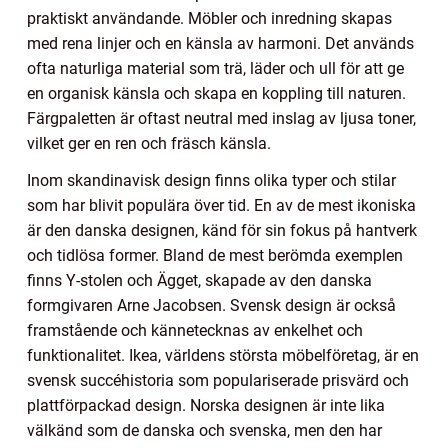
praktiskt användande. Möbler och inredning skapas
med rena linjer och en känsla av harmoni. Det används
ofta naturliga material som trä, läder och ull för att ge
en organisk känsla och skapa en koppling till naturen.
Färgpaletten är oftast neutral med inslag av ljusa toner,
vilket ger en ren och fräsch känsla.
Inom skandinavisk design finns olika typer och stilar
som har blivit populära över tid. En av de mest ikoniska
är den danska designen, känd för sin fokus på hantverk
och tidlösa former. Bland de mest berömda exemplen
finns Y-stolen och Ägget, skapade av den danska
formgivaren Arne Jacobsen. Svensk design är också
framstående och kännetecknas av enkelhet och
funktionalitet. Ikea, världens största möbelföretag, är en
svensk succéhistoria som populariserade prisvärd och
plattförpackad design. Norska designen är inte lika
välkänd som de danska och svenska, men den har