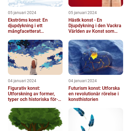
05 januari 2024
05 januari 2024
Ekströms konst: En
Hästk konst - En
djupdykning i ett
Djupdykning i den Vackra
mångfacetterat
Världen av Konst som
konstnärligt uttryck
Hyllar Hästar
04 januari 2024
04 januari 2024
Figurativ konst:
Futurism konst: Utforska
Utforskning av former,
en revolutionär rörelse i
typer och historiska för-
konsthistorien
och nackdelar