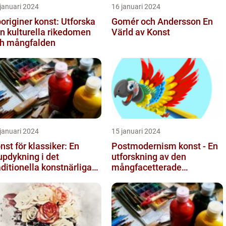
januari 2024
16 januari 2024
originer konst: Utforska
Gomér och Andersson En
n kulturella rikedomen
Värld av Konst
h mångfalden
januari 2024
15 januari 2024
nst för klassiker: En
Postmodernism konst - En
updykning i det
utforskning av den
aditionella konstnärliga
mångfacetterade
trycket
konststilen