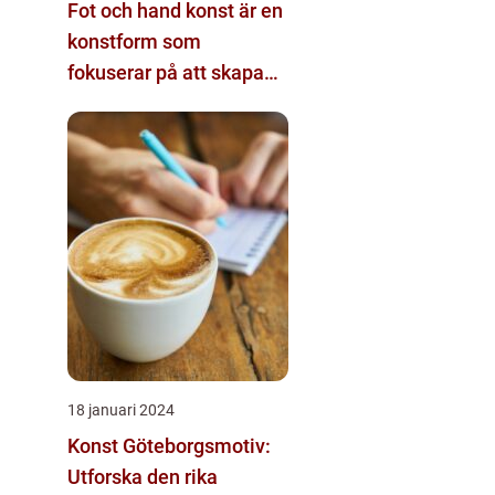
Fot och hand konst är en
konstform som
fokuserar på att skapa
visuella verk genom att
använda fötter och
händer istället för mer
traditionella verktyg som
penslar eller verktyg
18 januari 2024
Konst Göteborgsmotiv:
Utforska den rika