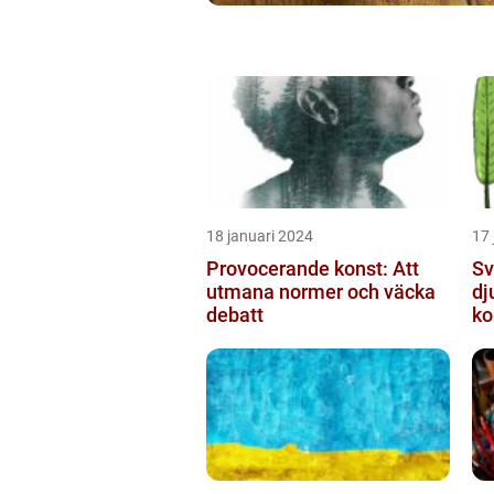
18 januari 2024
17 
Provocerande konst: Att
Sv
utmana normer och väcka
dj
debatt
ko
mo