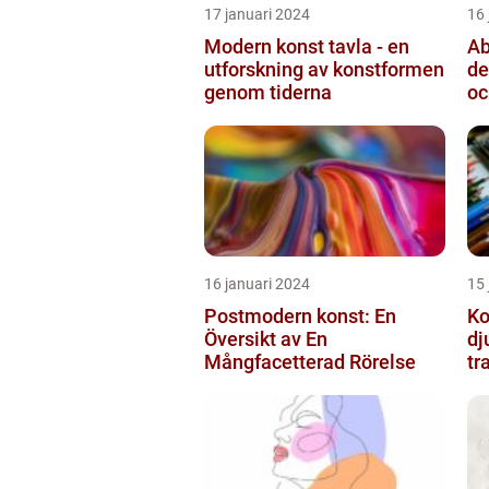
17 januari 2024
16 
Modern konst tavla - en
Ab
utforskning av konstformen
de
genom tiderna
oc
16 januari 2024
15 
Postmodern konst: En
Ko
Översikt av En
dj
Mångfacetterad Rörelse
tr
ut