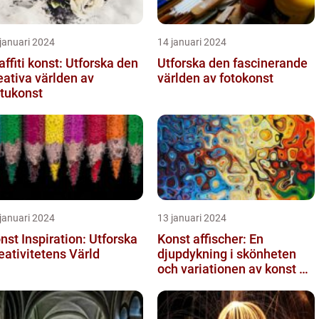
januari 2024
14 januari 2024
affiti konst: Utforska den
Utforska den fascinerande
eativa världen av
världen av fotokonst
tukonst
januari 2024
13 januari 2024
nst Inspiration: Utforska
Konst affischer: En
eativitetens Värld
djupdykning i skönheten
och variationen av konst on
canvas