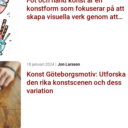
Fot och hand konst är en
konstform som fokuserar på att
skapa visuella verk genom att
använda fötter och händer
istället för mer traditionella
verktyg som penslar eller
verktyg
18 januari 2024
Jon Larsson
Konst Göteborgsmotiv: Utforska
den rika konstscenen och dess
variation