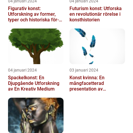
04 januari 2024
04 januari 2024
Figurativ konst:
Futurism konst: Utforska
Utforskning av former,
en revolutionär rörelse i
typer och historiska för-
konsthistorien
och nackdelar
04 januari 2024
03 januari 2024
Spackelkonst: En
Konst kvinna: En
Djupgående Utforskning
mångfacetterad
av En Kreativ Medium
presentation av
kvinnornas konstvärld