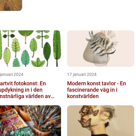
januari 2024
17 januari 2024
artvit fotokonst: En
Modern konst tavlor - En
updykning in i den
fascinerande väg in i
nstnärliga världen av
konstvärlden
nokroma bilder