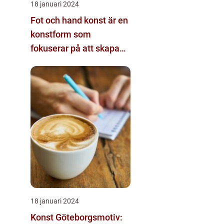
18 januari 2024
Fot och hand konst är en
konstform som
fokuserar på att skapa
visuella verk genom att
använda fötter och
händer istället för mer
traditionella verktyg som
penslar eller verktyg
18 januari 2024
Konst Göteborgsmotiv: