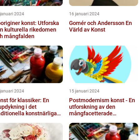
januari 2024
16 januari 2024
originer konst: Utforska
Gomér och Andersson En
n kulturella rikedomen
Värld av Konst
h mångfalden
januari 2024
15 januari 2024
nst för klassiker: En
Postmodernism konst - En
updykning i det
utforskning av den
aditionella konstnärliga
mångfacetterade
trycket
konststilen