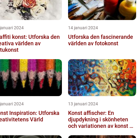
januari 2024
14 januari 2024
affiti konst: Utforska den
Utforska den fascinerande
eativa världen av
världen av fotokonst
tukonst
januari 2024
13 januari 2024
nst Inspiration: Utforska
Konst affischer: En
eativitetens Värld
djupdykning i skönheten
och variationen av konst on
canvas