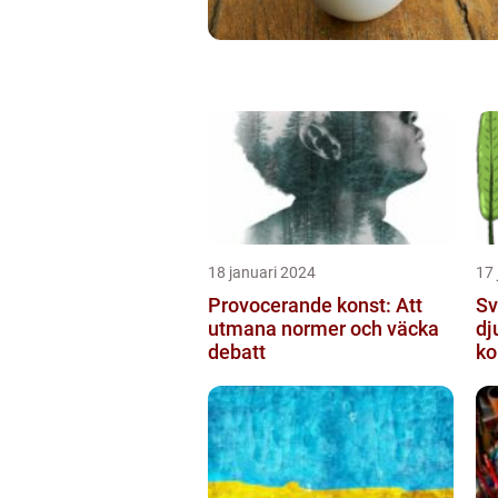
18 januari 2024
17 
Provocerande konst: Att
Sv
utmana normer och väcka
dj
debatt
ko
mo