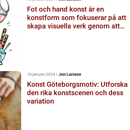
Fot och hand konst är en
konstform som fokuserar på att
skapa visuella verk genom att
använda fötter och händer
istället för mer traditionella
verktyg som penslar eller
verktyg
18 januari 2024
Jon Larsson
Konst Göteborgsmotiv: Utforska
den rika konstscenen och dess
variation