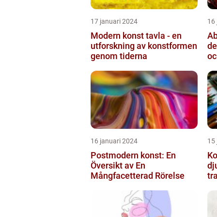
17 januari 2024
16 
Modern konst tavla - en
Ab
utforskning av konstformen
de
genom tiderna
oc
16 januari 2024
15 
Postmodern konst: En
Ko
Översikt av En
dj
Mångfacetterad Rörelse
tr
ut