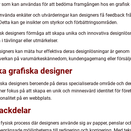
gar som kan användas för att bedöma framgången hos en grafisk 
 använda enkäter och utvärderingar kan designers få feedback fr
 Detta kan ge insikter om styrkor och förbättringsområden.
grafisk designers förmåga att skapa unika och innovativa desig
 i tävlingar eller utmärkelser.
Designers kan mäta hur effektiva deras designlösningar är genom
påverkan på varumärkeskännedom, kundengagemang eller försälj
ka grafiska designer
fiska designers beroende på deras specialiserade område och den
mer fokus på att skapa en unik och minnesvärd identitet för fö
onalitet på en webbplats.
nackdelar
 fysisk process där designers använde sig av papper, penslar och
egränsade möjligheterna till redigering och korrigering. Med te