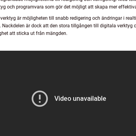
erktyg och programvara som gör det möjligt att skapa mer effektiv
rktyg är möjligheten till snabb redigering och ändringar i realti
 Nackdelen är dock att den stora tillgången till digitala verktyg
het att sticka ut från mängden.