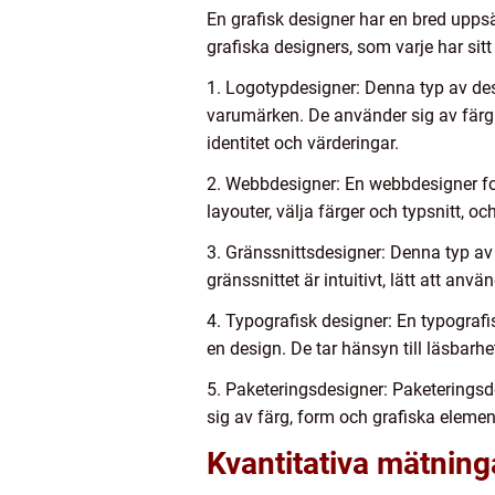
En grafisk designer har en bred uppsät
grafiska designers, som varje har sit
1. Logotypdesigner: Denna typ av des
varumärken. De använder sig av färgk
identitet och värderingar.
2. Webbdesigner: En webbdesigner fok
layouter, välja färger och typsnitt, o
3. Gränssnittsdesigner: Denna typ av 
gränssnittet är intuitivt, lätt att anv
4. Typografisk designer: En typografi
en design. De tar hänsyn till läsbarhet
5. Paketeringsdesigner: Paketeringsde
sig av färg, form och grafiska elemen
Kvantitativa mätning