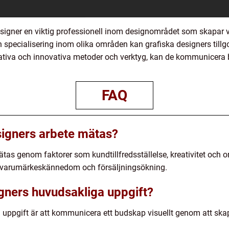
igner en viktig professionell inom designområdet som skapar vis
h specialisering inom olika områden kan grafiska designers til
eativa och innovativa metoder och verktyg, kan de kommunicera 
FAQ
signers arbete mätas?
tas genom faktorer som kundtillfredsställelse, kreativitet och ori
å varumärkeskännedom och försäljningsökning.
igners huvudsakliga uppgift?
 uppgift är att kommunicera ett budskap visuellt genom att sk