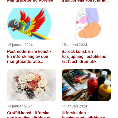
Mångfacetterad Rörelse
traditionella konstnärliga
uttrycket
15 januari 2024
15 januari 2024
Postmodernism konst -
Barock konst: En
En utforskning av den
fördjupning i estetikens
mångfacetterade
kraft och dramatik
konststilen
14 januari 2024
14 januari 2024
Graffiti konst: Utforska
Utforska den
den kreativa världen av
fascinerande världen av