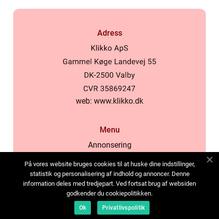
Adress
web:
www.klikko.dk
Menu
Annonsering
Om oss
På vores website bruges cookies til at huske dine indstillinger,
Cookies
statistik og personalisering af indhold og annoncer. Denne
information deles med tredjepart. Ved fortsat brug af websiden
Kontakta oss
godkender du cookiepolitikken.
Sitemap
Ok
Privatlivspolitik