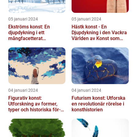
05 januari 2024
05 januari 2024
Ekströms konst: En
Hästk konst - En
djupdykning i ett
Djupdykning i den Vackra
mångfacetterat
Världen av Konst som
konstnärligt uttryck
Hyllar Hästar
04 januari 2024
04 januari 2024
Figurativ konst:
Futurism konst: Utforska
Utforskning av former,
en revolutionär rörelse i
typer och historiska för-
konsthistorien
och nackdelar