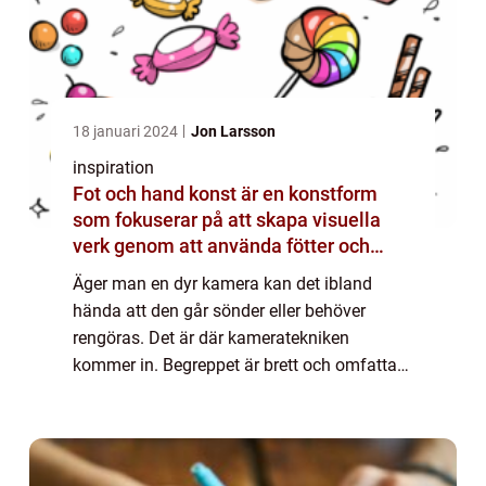
18 januari 2024
Jon Larsson
inspiration
Fot och hand konst är en konstform
som fokuserar på att skapa visuella
verk genom att använda fötter och
händer istället för mer traditionella
Äger man en dyr kamera kan det ibland
verktyg som penslar eller verktyg
hända att den går sönder eller behöver
rengöras. Det är där kameratekniken
kommer in. Begreppet är brett och omfattar
följande tjänster: service, sensorren...